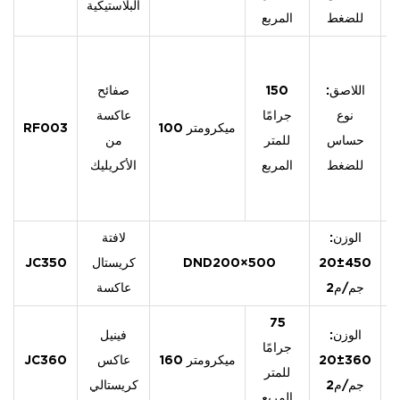
البلاستيكية
للضغط
المربع
اللاصق:
150
صفائح
45
نوع
جرامًا
عاكسة
100 ميكرومتر
RF003
حساس
للمتر
من
للضغط
المربع
الأكريليك
الوزن:
لافتة
1
450±20
DND200×500
كريستال
JC350
جم/م2
عاكسة
75
الوزن:
فينيل
1
جرامًا
360±20
160 ميكرومتر
عاكس
JC360
للمتر
جم/م2
كريستالي
المربع