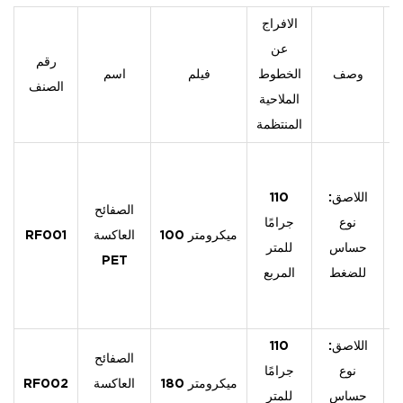
الافراج
عن
رقم
وصف
الخطوط
فيلم
اسم
الصنف
الملاحية
المنتظمة
اللاصق:
110
الصفائح
نوع
جرامًا
100 ميكرومتر
العاكسة
RF001
حساس
للمتر
PET
للضغط
المربع
اللاصق:
110
الصفائح
نوع
جرامًا
180 ميكرومتر
العاكسة
RF002
حساس
للمتر